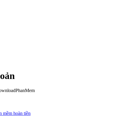
hoản
n DownloadPhanMem
n mềm hoàn tiền