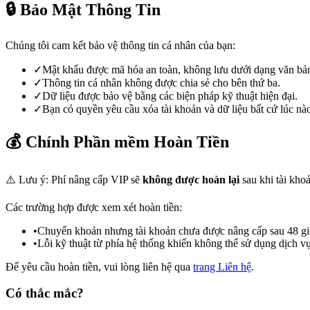
🔒 Bảo Mật Thông Tin
Chúng tôi cam kết bảo vệ thông tin cá nhân của bạn:
✓
Mật khẩu được mã hóa an toàn, không lưu dưới dạng văn bả
✓
Thông tin cá nhân không được chia sẻ cho bên thứ ba.
✓
Dữ liệu được bảo vệ bằng các biện pháp kỹ thuật hiện đại.
✓
Bạn có quyền yêu cầu xóa tài khoản và dữ liệu bất cứ lúc nà
💰 Chính Phần mềm Hoàn Tiền
⚠️ Lưu ý:
Phí nâng cấp VIP sẽ
không được hoàn lại
sau khi tài kho
Các trường hợp được xem xét hoàn tiền:
•
Chuyển khoản nhưng tài khoản chưa được nâng cấp sau 48 gi
•
Lỗi kỹ thuật từ phía hệ thống khiến không thể sử dụng dịch vụ
Để yêu cầu hoàn tiền, vui lòng liên hệ qua
trang Liên hệ
.
Có thắc mắc?