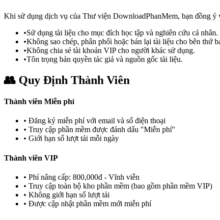
Khi sử dụng dịch vụ của Thư viện DownloadPhanMem, bạn đồng ý vớ
•
Sử dụng tài liệu cho mục đích học tập và nghiên cứu cá nhân.
•
Không sao chép, phân phối hoặc bán lại tài liệu cho bên thứ b
•
Không chia sẻ tài khoản VIP cho người khác sử dụng.
•
Tôn trọng bản quyền tác giả và nguồn gốc tài liệu.
👥 Quy Định Thành Viên
Thành viên Miễn phí
• Đăng ký miễn phí với email và số điện thoại
• Truy cập
phần mềm
được đánh dấu "Miễn phí"
• Giới hạn số lượt tải mỗi ngày
Thành viên VIP
• Phí nâng cấp:
800,000
đ - Vĩnh viễn
• Truy cập toàn bộ kho
phần mềm
(bao gồm
phần mềm
VIP)
• Không giới hạn số lượt tải
• Được cập nhật
phần mềm
mới miễn phí