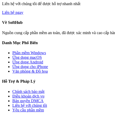
Liên hệ với chúng tôi để được hỗ trợ nhanh nhất
Liên hệ ngay
Về
SoftHub
Nguồn cung cấp phần mềm an toàn, đã được xác minh và cao cấp hàng 
Danh Mục Phổ Biến
Phần mềm
Windows
Ứng dụng macOS
Ứng dụng Android
Ứng dụng cho iPhone
Văn phòng & Đồ họa
Hỗ Trợ & Pháp Lý
Chính sách bảo mật
Điều khoản dịch vụ
Bản quyền DMCA
Liên hệ với chúng tôi
Yêu cầu
phần mềm