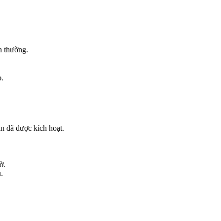
n thường.
o.
ản đã được kích hoạt.
ờ.
.