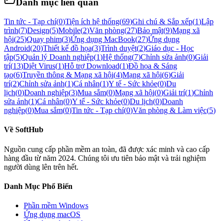
Danh mục liên quan
Tin tức - Tạp chí
(
0
)
Tiện ích hệ thống
(
69
)
Ghi chú & Sắp xếp
(
1
)
Lập
trình
(
7
)
Design
(
5
)
Mobile
(
2
)
Văn phòng
(
27
)
Bảo mật
(
9
)
Mạng xã
hội
(
25
)
Quay phim
(
3
)
Ứng dụng MacBook
(
27
)
Ứng dụng
Android
(
20
)
Thiết kế đồ họa
(
3
)
Trình duyệt
(
2
)
Giáo dục - Học
tập
(
5
)
Quản lý Doanh nghiệp
(
1
)
Hệ thống
(
7
)
Chỉnh sửa ảnh
(
0
)
Giải
trí
(
13
)
Diệt Virus
(
1
)
Hỗ trợ Download
(
1
)
Đồ họa & Sáng
tạo
(
6
)
Truyền thông & Mạng xã hội
(
4
)
Mạng xã hội
(
6
)
Giải
trí
(
2
)
Chỉnh sửa ảnh
(
1
)
Cá nhân
(
1
)
Y tế - Sức khỏe
(
0
)
Du
lịch
(
0
)
Doanh nghiệp
(
3
)
Mua sắm
(
0
)
Mạng xã hội
(
0
)
Giải trí
(
1
)
Chỉnh
sửa ảnh
(
1
)
Cá nhân
(
0
)
Y tế - Sức khỏe
(
0
)
Du lịch
(
0
)
Doanh
nghiệp
(
0
)
Mua sắm
(
0
)
Tin tức - Tạp chí
(
0
)
Văn phòng & Làm việc
(
5
)
Về
SoftHub
Nguồn cung cấp phần mềm an toàn, đã được xác minh và cao cấp
hàng đầu từ năm 2024. Chúng tôi ưu tiên bảo mật và trải nghiệm
người dùng lên trên hết.
Danh Mục Phổ Biến
Phần mềm
Windows
Ứng dụng macOS