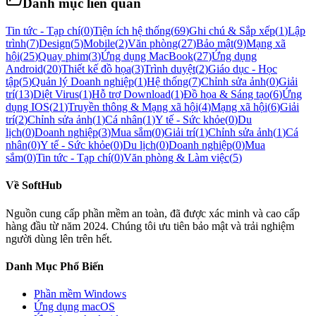
Danh mục liên quan
Tin tức - Tạp chí
(
0
)
Tiện ích hệ thống
(
69
)
Ghi chú & Sắp xếp
(
1
)
Lập
trình
(
7
)
Design
(
5
)
Mobile
(
2
)
Văn phòng
(
27
)
Bảo mật
(
9
)
Mạng xã
hội
(
25
)
Quay phim
(
3
)
Ứng dụng MacBook
(
27
)
Ứng dụng
Android
(
20
)
Thiết kế đồ họa
(
3
)
Trình duyệt
(
2
)
Giáo dục - Học
tập
(
5
)
Quản lý Doanh nghiệp
(
1
)
Hệ thống
(
7
)
Chỉnh sửa ảnh
(
0
)
Giải
trí
(
13
)
Diệt Virus
(
1
)
Hỗ trợ Download
(
1
)
Đồ họa & Sáng tạo
(
6
)
Ứng
dụng IOS
(
21
)
Truyền thông & Mạng xã hội
(
4
)
Mạng xã hội
(
6
)
Giải
trí
(
2
)
Chỉnh sửa ảnh
(
1
)
Cá nhân
(
1
)
Y tế - Sức khỏe
(
0
)
Du
lịch
(
0
)
Doanh nghiệp
(
3
)
Mua sắm
(
0
)
Giải trí
(
1
)
Chỉnh sửa ảnh
(
1
)
Cá
nhân
(
0
)
Y tế - Sức khỏe
(
0
)
Du lịch
(
0
)
Doanh nghiệp
(
0
)
Mua
sắm
(
0
)
Tin tức - Tạp chí
(
0
)
Văn phòng & Làm việc
(
5
)
Về
SoftHub
Nguồn cung cấp phần mềm an toàn, đã được xác minh và cao cấp
hàng đầu từ năm 2024. Chúng tôi ưu tiên bảo mật và trải nghiệm
người dùng lên trên hết.
Danh Mục Phổ Biến
Phần mềm
Windows
Ứng dụng macOS