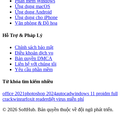
Phần mềm
Windows
Ứng dụng macOS
Ứng dụng Android
Ứng dụng cho iPhone
Văn phòng & Đồ họa
Hỗ Trợ & Pháp Lý
Chính sách bảo mật
Điều khoản dịch vụ
Bản quyền DMCA
Liên hệ với chúng tôi
Yêu cầu
phần mềm
Từ khóa tìm kiếm nhiều
office 2021
photoshop 2024
autocad
windows 11 pro
idm full
crack
winrar
foxit reader
diệt virus miễn phí
©
2026
SoftHub
. Bản quyền thuộc về đội ngũ phát triển.