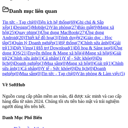
Danh mục liên quan
Tin tức - Tạp chí
(
0
)
Tiện ích hệ thống
(
69
)
Ghi chú & Sắp
xếp
(
1
)
Design
(
5
)
Mobile
(
2
)
Văn phòng
(
27
)
Bảo mật
(
9
)
Mạng xã
hội
(
25
)
Quay phim
(
3
)
Ứng dụng MacBook
(
27
)
Ứng dụng
Android
(
20
)
Thiết kế đồ họa
(
3
)
Trình duyệt
(
2
)
Giáo dục - Học
tập
(
5
)
Quản lý Doanh nghiệp
(
1
)
Hệ thống
(
7
)
Chỉnh sửa ảnh
(
0
)
Giải
trí
(
13
)
Diệt Virus
(
1
)
Hỗ trợ Download
(
1
)
Đồ họa & Sáng tạo
(
6
)
Ứng
dụng IOS
(
21
)
Truyền thông & Mạng xã hội
(
4
)
Mạng xã hội
(
6
)
Giải
trí
(
2
)
Chỉnh sửa ảnh
(
1
)
Cá nhân
(
1
)
Y tế - Sức khỏe
(
0
)
Du
lịch
(
0
)
Doanh nghiệp
(
3
)
Mua sắm
(
0
)
Mạng xã hội
(
0
)
Giải trí
(
1
)
Chỉnh
sửa ảnh
(
1
)
Cá nhân
(
0
)
Y tế - Sức khỏe
(
0
)
Du lịch
(
0
)
Doanh
nghiệp
(
0
)
Mua sắm
(
0
)
Tin tức - Tạp chí
(
0
)
Văn phòng & Làm việc
(
5
)
Về
SoftHub
Nguồn cung cấp phần mềm an toàn, đã được xác minh và cao cấp
hàng đầu từ năm 2024. Chúng tôi ưu tiên bảo mật và trải nghiệm
người dùng lên trên hết.
Danh Mục Phổ Biến