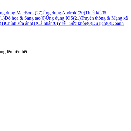
ng dụng MacBook
(
27
)
Ứng dụng Android
(
20
)
Thiết kế đồ
(
1
)
Đồ họa & Sáng tạo
(
6
)
Ứng dụng IOS
(
21
)
Truyền thông & Mạng xã
(
1
)
Chỉnh sửa ảnh
(
1
)
Cá nhân
(
0
)
Y tế - Sức khỏe
(
0
)
Du lịch
(
0
)
Doanh
g lên trên hết.