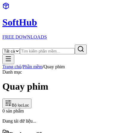
SoftHub
FREE DOWNLOADS
Trang chủ
/
Phần mềm
/
Quay phim
Danh mục
Quay phim
Bộ lọc
Lọc
0
sản phẩm
Đang tải dữ liệu...