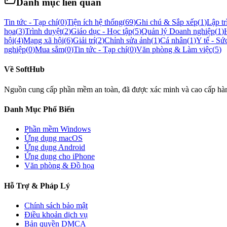
Danh mục liên quan
Tin tức - Tạp chí
(
0
)
Tiện ích hệ thống
(
69
)
Ghi chú & Sắp xếp
(
1
)
Lập tr
họa
(
3
)
Trình duyệt
(
2
)
Giáo dục - Học tập
(
5
)
Quản lý Doanh nghiệp
(
1
)
hội
(
4
)
Mạng xã hội
(
6
)
Giải trí
(
2
)
Chỉnh sửa ảnh
(
1
)
Cá nhân
(
1
)
Y tế - Sứ
nghiệp
(
0
)
Mua sắm
(
0
)
Tin tức - Tạp chí
(
0
)
Văn phòng & Làm việc
(
5
)
Về
SoftHub
Nguồn cung cấp phần mềm an toàn, đã được xác minh và cao cấp hàng 
Danh Mục Phổ Biến
Phần mềm
Windows
Ứng dụng macOS
Ứng dụng Android
Ứng dụng cho iPhone
Văn phòng & Đồ họa
Hỗ Trợ & Pháp Lý
Chính sách bảo mật
Điều khoản dịch vụ
Bản quyền DMCA