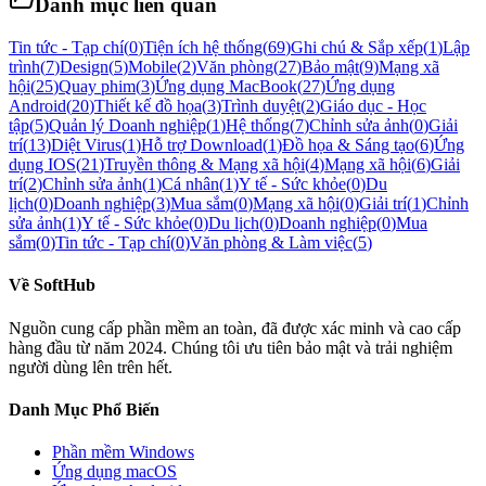
Danh mục liên quan
Tin tức - Tạp chí
(
0
)
Tiện ích hệ thống
(
69
)
Ghi chú & Sắp xếp
(
1
)
Lập
trình
(
7
)
Design
(
5
)
Mobile
(
2
)
Văn phòng
(
27
)
Bảo mật
(
9
)
Mạng xã
hội
(
25
)
Quay phim
(
3
)
Ứng dụng MacBook
(
27
)
Ứng dụng
Android
(
20
)
Thiết kế đồ họa
(
3
)
Trình duyệt
(
2
)
Giáo dục - Học
tập
(
5
)
Quản lý Doanh nghiệp
(
1
)
Hệ thống
(
7
)
Chỉnh sửa ảnh
(
0
)
Giải
trí
(
13
)
Diệt Virus
(
1
)
Hỗ trợ Download
(
1
)
Đồ họa & Sáng tạo
(
6
)
Ứng
dụng IOS
(
21
)
Truyền thông & Mạng xã hội
(
4
)
Mạng xã hội
(
6
)
Giải
trí
(
2
)
Chỉnh sửa ảnh
(
1
)
Cá nhân
(
1
)
Y tế - Sức khỏe
(
0
)
Du
lịch
(
0
)
Doanh nghiệp
(
3
)
Mua sắm
(
0
)
Mạng xã hội
(
0
)
Giải trí
(
1
)
Chỉnh
sửa ảnh
(
1
)
Y tế - Sức khỏe
(
0
)
Du lịch
(
0
)
Doanh nghiệp
(
0
)
Mua
sắm
(
0
)
Tin tức - Tạp chí
(
0
)
Văn phòng & Làm việc
(
5
)
Về
SoftHub
Nguồn cung cấp phần mềm an toàn, đã được xác minh và cao cấp
hàng đầu từ năm 2024. Chúng tôi ưu tiên bảo mật và trải nghiệm
người dùng lên trên hết.
Danh Mục Phổ Biến
Phần mềm
Windows
Ứng dụng macOS