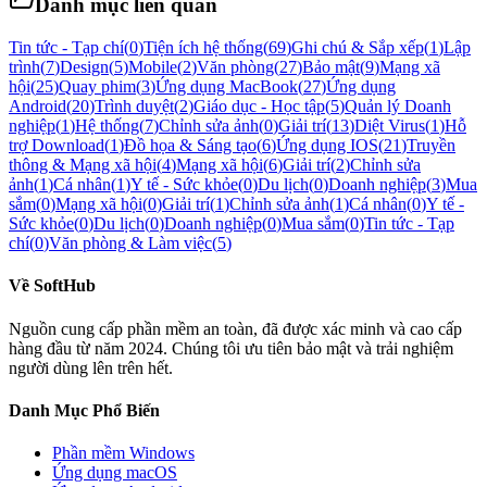
Danh mục liên quan
Tin tức - Tạp chí
(
0
)
Tiện ích hệ thống
(
69
)
Ghi chú & Sắp xếp
(
1
)
Lập
trình
(
7
)
Design
(
5
)
Mobile
(
2
)
Văn phòng
(
27
)
Bảo mật
(
9
)
Mạng xã
hội
(
25
)
Quay phim
(
3
)
Ứng dụng MacBook
(
27
)
Ứng dụng
Android
(
20
)
Trình duyệt
(
2
)
Giáo dục - Học tập
(
5
)
Quản lý Doanh
nghiệp
(
1
)
Hệ thống
(
7
)
Chỉnh sửa ảnh
(
0
)
Giải trí
(
13
)
Diệt Virus
(
1
)
Hỗ
trợ Download
(
1
)
Đồ họa & Sáng tạo
(
6
)
Ứng dụng IOS
(
21
)
Truyền
thông & Mạng xã hội
(
4
)
Mạng xã hội
(
6
)
Giải trí
(
2
)
Chỉnh sửa
ảnh
(
1
)
Cá nhân
(
1
)
Y tế - Sức khỏe
(
0
)
Du lịch
(
0
)
Doanh nghiệp
(
3
)
Mua
sắm
(
0
)
Mạng xã hội
(
0
)
Giải trí
(
1
)
Chỉnh sửa ảnh
(
1
)
Cá nhân
(
0
)
Y tế -
Sức khỏe
(
0
)
Du lịch
(
0
)
Doanh nghiệp
(
0
)
Mua sắm
(
0
)
Tin tức - Tạp
chí
(
0
)
Văn phòng & Làm việc
(
5
)
Về
SoftHub
Nguồn cung cấp phần mềm an toàn, đã được xác minh và cao cấp
hàng đầu từ năm 2024. Chúng tôi ưu tiên bảo mật và trải nghiệm
người dùng lên trên hết.
Danh Mục Phổ Biến
Phần mềm
Windows
Ứng dụng macOS