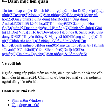
Danh mục liên quan
Tin tức - Tạp chí
(
0
)
Tiện ích hệ thống
(
69
)
Ghi chú & Sắp xếp
(
1
)
Lập
trình
(
7
)
Design
(
5
)
Mobile
(
2
)
Văn phòng
(
27
)
Bảo mật
(
9
)
Mạng xã
hội
(
25
)
Quay phim
(
3
)
Ứng dụng MacBook
(
27
)
Ứng dụng
Android
(
20
)
Thiết kế đồ họa
(
3
)
Trình duyệt
(
2
)
Giáo dục - Học
tập
(
5
)
Quản lý Doanh nghiệp
(
1
)
Hệ thống
(
7
)
Chỉnh sửa ảnh
(
0
)
Giải
trí
(
13
)
Diệt Virus
(
1
)
Hỗ trợ Download
(
1
)
Đồ họa & Sáng tạo
(
6
)
Ứng
dụng IOS
(
21
)
Truyền thông & Mạng xã hội
(
4
)
Mạng xã hội
(
6
)
Giải
trí
(
2
)
Chỉnh sửa ảnh
(
1
)
Cá nhân
(
1
)
Y tế - Sức khỏe
(
0
)
Du
lịch
(
0
)
Doanh nghiệp
(
3
)
Mua sắm
(
0
)
Mạng xã hội
(
0
)
Giải trí
(
1
)
Chỉnh
sửa ảnh
(
1
)
Cá nhân
(
0
)
Y tế - Sức khỏe
(
0
)
Du lịch
(
0
)
Doanh
nghiệp
(
0
)
Tin tức - Tạp chí
(
0
)
Văn phòng & Làm việc
(
5
)
Về
SoftHub
Nguồn cung cấp phần mềm an toàn, đã được xác minh và cao cấp
hàng đầu từ năm 2024. Chúng tôi ưu tiên bảo mật và trải nghiệm
người dùng lên trên hết.
Danh Mục Phổ Biến
Phần mềm
Windows
Ứng dụng macOS