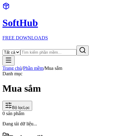
SoftHub
FREE DOWNLOADS
Trang chủ
/
Phần mềm
/
Mua sắm
Danh mục
Mua sắm
Bộ lọc
Lọc
0
sản phẩm
Đang tải dữ liệu...