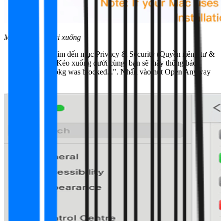
Mở tệp tin vừa tải xuống
Bước 3:
Tìm đến mục Privacy & Security (Quyền riêng tư &
Bảo mật). Kéo xuống dưới cùng, bạn sẽ thấy thông báo
"3uTools.pkg was blocked...". Nhấn vào nút Open Anyway
(Vẫn mở)