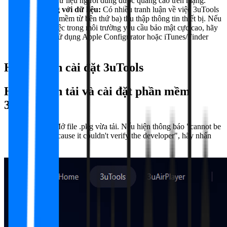
đánh cắp dữ liệu người dùng được quảng cáo trên mạng.
Cẩn trọng với dữ liệu:
Có nhiều tranh luận về việc 3uTools
(một phần mềm từ bên thứ ba) thu thập thông tin thiết bị. Nếu
bạn làm việc trong môi trường yêu cầu bảo mật cực cao, hãy
cân nhắc sử dụng Apple Configurator hoặc iTunes/Finder
chính chủ.
Hướng dẫn cài đặt
3uTools
Hướng dẫn tải và cài đặt phần mềm
3uTools
Bước 1:
Mở file .pkg vừa tải. Nếu hiện thông báo "cannot be
opened because it couldn't verify the developer", hãy nhấn
Done