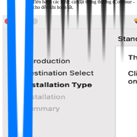
Bước 6:
Tiến hành các bước cài đặt thông thường (Continue -
> Install) cho đến khi hoàn tất.