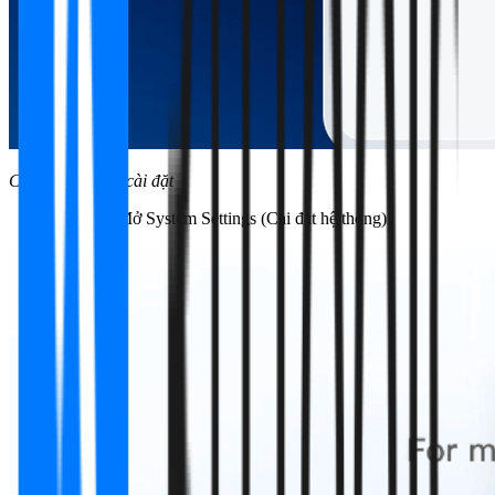
Chọn phiên bản cài đặt
Bước 2:
Mở System Settings (Cài đặt hệ thống)