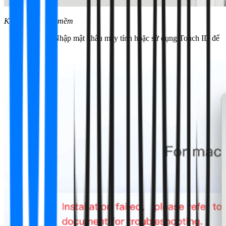
Khởi chạy phần mềm
Bước 5:
Nhập mật khẩu máy tính hoặc sử dụng Touch ID để
xác nhận