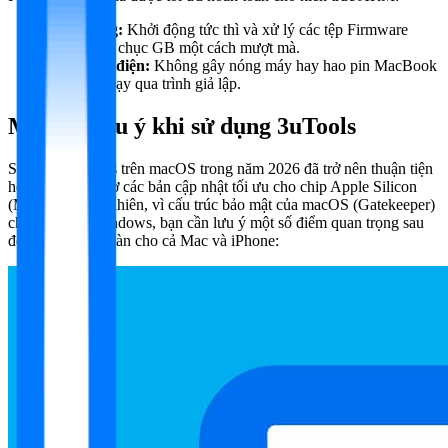
Hiệu năng:
Khởi động tức thì và xử lý các tệp Firmware
nặng hàng chục GB một cách mượt mà.
Tiết kiệm điện:
Không gây nóng máy hay hao pin MacBook
như khi chạy qua trình giả lập.
Một vài lưu ý khi sử dụng 3uTools
Sử dụng 3uTools trên macOS trong năm 2026 đã trở nên thuận tiện
hơn rất nhiều nhờ các bản cập nhật tối ưu cho chip Apple Silicon
(M-series). Tuy nhiên, vì cấu trúc bảo mật của macOS (Gatekeeper)
chặt chẽ hơn Windows, bạn cần lưu ý một số điểm quan trọng sau
để đảm bảo an toàn cho cả Mac và iPhone: