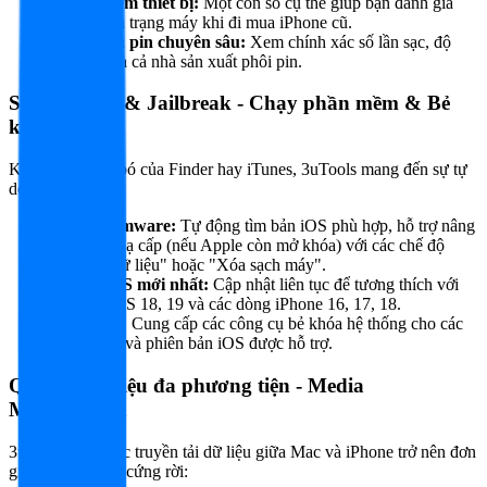
Chấm điểm thiết bị:
Một con số cụ thể giúp bạn đánh giá
nhanh tình trạng máy khi đi mua iPhone cũ.
Thông tin pin chuyên sâu:
Xem chính xác số lần sạc, độ
chai pin và cả nhà sản xuất phôi pin.
Smart Flash & Jailbreak - Chạy phần mềm & Bẻ
khóa
Khác với sự gò bó của Finder hay iTunes, 3uTools mang đến sự tự
do tối đa:
Flash Firmware:
Tự động tìm bản iOS phù hợp, hỗ trợ nâng
cấp hoặc hạ cấp (nếu Apple còn mở khóa) với các chế độ
"Giữ lại dữ liệu" hoặc "Xóa sạch máy".
Hỗ trợ iOS mới nhất:
Cập nhật liên tục để tương thích với
các bản iOS 18, 19 và các dòng iPhone 16, 17, 18.
Jailbreak:
Cung cấp các công cụ bẻ khóa hệ thống cho các
dòng máy và phiên bản iOS được hỗ trợ.
Quản lý dữ liệu đa phương tiện - Media
Management
3uTools biến việc truyền tải dữ liệu giữa Mac và iPhone trở nên đơn
giản như dùng ổ cứng rời: