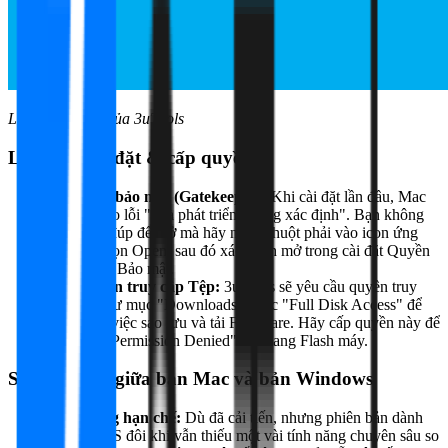
Lưu ý cần thiết của 3uTools
Lưu ý về cài đặt & cấp quyền
Vượt rào bảo mật (Gatekeeper):
Khi cài đặt lần đầu, Mac
thường báo lỗi "nhà phát triển không xác định". Bạn không
nên click đúp để mở mà hãy nhấn chuột phải vào icon ứng
dụng > chọn Open, sau đó xác nhận mở trong cài đặt Quyền
riêng tư & Bảo mật.
Cấp quyền truy cập Tệp:
3uTools sẽ yêu cầu quyền truy
cập vào thư mục "Downloads" hoặc "Full Disk Access" để
thực hiện việc sao lưu và tải Firmware. Hãy cấp quyền này để
tránh lỗi "Permission Denied" khi đang Flash máy.
Sự khác biệt giữa bản Mac và bản Windows
Tính năng hạn chế:
Dù đã cải tiến, nhưng phiên bản dành
cho macOS đôi khi vẫn thiếu một vài tính năng chuyên sâu so