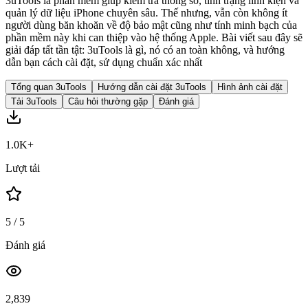
3uTools là phần mềm giúp kiểm tra thông số, tình trạng linh kiện và
quản lý dữ liệu iPhone chuyên sâu. Thế nhưng, vẫn còn không ít
người dùng băn khoăn về độ bảo mật cũng như tính minh bạch của
phần mềm này khi can thiệp vào hệ thống Apple. Bài viết sau đây sẽ
giải đáp tất tần tật: 3uTools là gì, nó có an toàn không, và hướng
dẫn bạn cách cài đặt, sử dụng chuẩn xác nhất
Tổng quan 3uTools
Hướng dẫn cài đặt 3uTools
Hình ảnh cài đặt
Tải 3uTools
Câu hỏi thường gặp
Đánh giá
1.0K+
Lượt tải
5
/ 5
Đánh giá
2,839