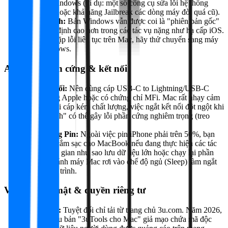
với bản Windows (ví dụ: một số công cụ sửa lỗi hệ thống
nâng cao hoặc khả năng Jailbreak các dòng máy đời quá cũ).
Độ ổn định:
Bản Windows vẫn được coi là "phiên bản gốc"
với độ ổn định cao hơn trong các tác vụ nặng như hạ cấp iOS.
Nếu bạn gặp lỗi liên tục trên Mac, hãy thử chuyển sang máy
tính Windows.
An toàn phần cứng & kết nối
Cáp kết nối:
Nên dùng cáp USB-C to Lightning/USB-C
chính hãng Apple hoặc có chứng chỉ MFi. Mac rất nhạy cảm
với các loại cáp kém chất lượng, việc ngắt kết nối đột ngột khi
đang "Flash" có thể gây lỗi phần cứng nghiêm trọng (treo
DFU).
Tình trạng Pin:
Ngoài việc pin iPhone phải trên 50%, bạn
cũng nên cắm sạc cho MacBook nếu đang thực hiện các tác
vụ tốn thời gian như sao lưu dữ liệu lớn hoặc chạy lại phần
mềm để tránh máy Mac rơi vào chế độ ngủ (Sleep) làm ngắt
quãng tiến trình.
Vấn đề bảo mật & quyền riêng tư
Nguồn tải:
Tuyệt đối chỉ tải từ trang chủ 3u.com. Năm 2026,
có rất nhiều bản "3uTools cho Mac" giả mạo chứa mã độc