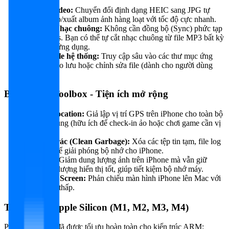
Ảnh & Video:
Chuyển đổi định dạng HEIC sang JPG tự
động, nhập/xuất album ảnh hàng loạt với tốc độ cực nhanh.
Nhạc & Nhạc chuông:
Không cần đồng bộ (Sync) phức tạp
như iTunes. Bạn có thể tự cắt nhạc chuông từ file MP3 bất kỳ
ngay trên ứng dụng.
Quản lý file hệ thống:
Truy cập sâu vào các thư mục ứng
dụng để sao lưu hoặc chỉnh sửa file (dành cho người dùng
nâng cao).
Bộ công cụ Toolbox - Tiện ích mở rộng
Virtual Location:
Giả lập vị trí GPS trên iPhone cho toàn bộ
các ứng dụng (hữu ích để check-in ảo hoặc chơi game cần vị
trí).
Dọn dẹp rác (Clean Garbage):
Xóa các tệp tin tạm, file log
hệ thống để giải phóng bộ nhớ cho iPhone.
Nén ảnh:
Giảm dung lượng ảnh trên iPhone mà vẫn giữ
được chất lượng hiển thị tốt, giúp tiết kiệm bộ nhớ máy.
Real-time Screen:
Phản chiếu màn hình iPhone lên Mac với
độ trễ cực thấp.
Tối ưu cho Apple Silicon (M1, M2, M3, M4)
Phiên bản 2026 đã được tối ưu hoàn toàn cho kiến trúc ARM: