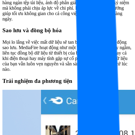
hàng ngàn tệp tài liệu, ảnh độ phân giải cao hay các video kỷ niệm
mà không phải chịu áp lực về chi phí. Đây là giải pháp lý tưởng
giúp tối ưu không gian cho cả công việc lẫn cuộc sống số hàng
ngày.
Sao lưu và đồng bộ hóa
Mọi lo lắng về việc mất dữ liệu sẽ tan biến nhờ tính năng tự động
sao lưu. MediaFire hoạt động như một "két sắt an toàn" chạy ngầm,
liên tục đồng bộ dữ liệu từ thiết bị của bạn lên đám mây. Ngay cả
khi điện thoại hay máy tính gặp sự cố phần cứng, kho báu dữ liệu
của bạn vẫn luôn vẹn nguyên và sẵn sàng để khôi phục bất cứ lúc
nào.
Trải nghiệm đa phương tiện