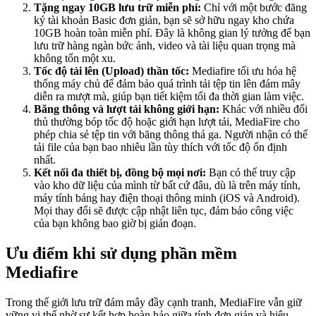
Tặng ngay 10GB lưu trữ miễn phí:
Chỉ với một bước đăng
ký tài khoản Basic đơn giản, bạn sẽ sở hữu ngay kho chứa
10GB hoàn toàn miễn phí. Đây là không gian lý tưởng để bạn
lưu trữ hàng ngàn bức ảnh, video và tài liệu quan trọng mà
không tốn một xu.
Tốc độ tải lên (Upload) thần tốc:
Mediafire tối ưu hóa hệ
thống máy chủ để đảm bảo quá trình tải tệp tin lên đám mây
diễn ra mượt mà, giúp bạn tiết kiệm tối đa thời gian làm việc.
Băng thông và lượt tải không giới hạn:
Khác với nhiều đối
thủ thường bóp tốc độ hoặc giới hạn lượt tải, MediaFire cho
phép chia sẻ tệp tin với băng thông thả ga. Người nhận có thể
tải file của bạn bao nhiêu lần tùy thích với tốc độ ổn định
nhất.
Kết nối đa thiết bị, đồng bộ mọi nơi:
Bạn có thể truy cập
vào kho dữ liệu của mình từ bất cứ đâu, dù là trên máy tính,
máy tính bảng hay điện thoại thông minh (iOS và Android).
Mọi thay đổi sẽ được cập nhật liên tục, đảm bảo công việc
của bạn không bao giờ bị gián đoạn.
Ưu điểm khi sử dụng phần mềm
Mediafire
Trong thế giới lưu trữ đám mây đầy cạnh tranh, MediaFire vẫn giữ
vững vị thế nhờ sự kết hợp hoàn hảo giữa tính đơn giản và hiệu