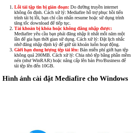
Lỗi tải tập tin bị gián đoạn:
Do đường truyền internet
không ổn định. Cách xử lý: Mediafire hỗ trợ phục hồi tiến
trình tải bị lỗi, bạn chỉ cần nhấn resume hoặc sử dụng trình
tăng tốc download để tiếp tục.
Tài khoản bị khóa hoặc không đăng nhập được:
Mediafire yêu cầu bạn phải đăng nhập ít nhất mỗi năm một
lần để gia hạn thời gian sử dụng. Cách xử lý: Đặt lịch nhắc
nhở đăng nhập định kỳ để giữ tài khoản luôn hoạt động.
Giới hạn dung lượng tệp tải lên:
Bản miễn phí giới hạn tệp
không quá 200MB. Cách xử lý: Chia nhỏ tệp bằng phần mềm
nén (như WinRAR) hoặc nâng cấp lên bản Pro/Business để
tải tệp lên đến 10GB.
Hình ảnh cài đặt
Mediafire cho Windows