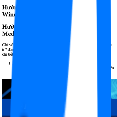
Hướng dẫn cài đặt
Mediafire cho
Windows
Hướng dẫn tải và cài đặt phần mềm
Mediafire cho Windows
Chỉ với vài thao tác đơn giản, bạn sẽ kích hoạt ngay phần mềm lưu
trữ đám mây của riêng mình. Hãy bắt đầu theo các bước hướng dẫn
chi tiết dưới đây:
Bước 1:
Hãy truy cập vào trang chủ chính thức của
MediaFire do downloadphanmem.vn cung cấp giao diện hiện
đại và trực quan sẽ hiện ra, sẵn sàng chào đón bạn.