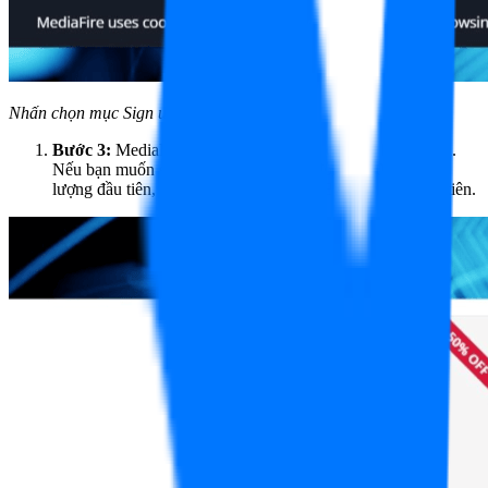
Nhấn chọn mục Sign up
Bước 3:
MediaFire cung cấp nhiều gói dịch vụ khác nhau.
Nếu bạn muốn sử dụng miễn phí trọn đời với 10GB dung
lượng đầu tiên, hãy nhấn vào nút GET BASIC ở cột đầu tiên.