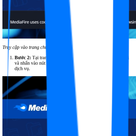
Truy cập vào trang chủ chính thức của MediaFire
Bước 2:
Tại trang chủ, bạn quan sát góc trên cùng bên phải
và nhấn vào nút Sign Up (Đăng ký) để mở cửa sổ lựa chọn
dịch vụ.