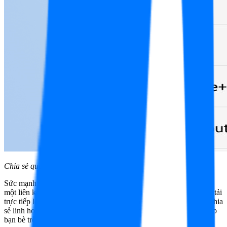
Chia sẻ qua email, Facebook, Twitter
Sức mạnh của MediaFire nằm ở khả năng lan tỏa dữ liệu. Chỉ với
một liên kết duy nhất, bạn có thể gửi tệp tin qua Email hoặc đăng tải
trực tiếp lên các mạng xã hội như Facebook, Twitter. Tính năng chia
sẻ linh hoạt này giúp việc cộng tác nhóm hay gửi dữ liệu nặng cho
bạn bè trở nên đơn giản hơn bao giờ hết.