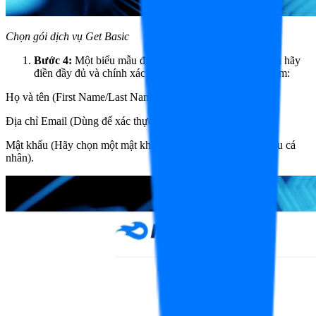
Chọn gói dịch vụ Get Basic
Bước 4:
Một biểu mẫu đăng ký sẽ hiện ra. Tại đây, bạn hãy
điền đầy đủ và chính xác các thông tin cần thiết bao gồm:
Họ và tên (First Name/Last Name).
Địa chỉ Email (Dùng để xác thực và nhận thông báo).
Mật khẩu (Hãy chọn một mật khẩu đủ mạnh để bảo vệ dữ liệu cá
nhân).