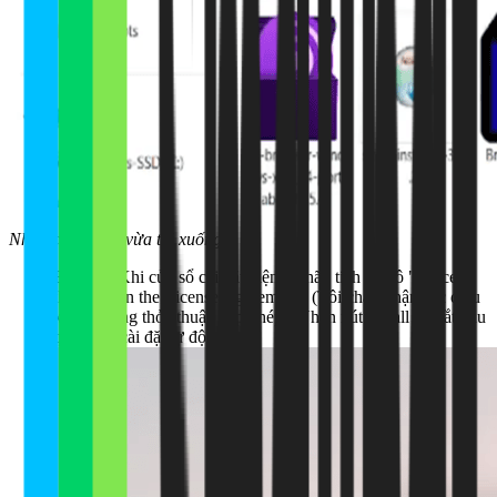
Nhấn chọn mục vừa tải xuống
Bước 3:
Khi cửa sổ cài đặt hiện ra, hãy tích vào ô "I accept
the terms in the License Agreement" (Tôi chấp nhận các điều
khoản trong thỏa thuận cấp phép). Nhấn nút Install để bắt đầu
quá trình cài đặt tự động.