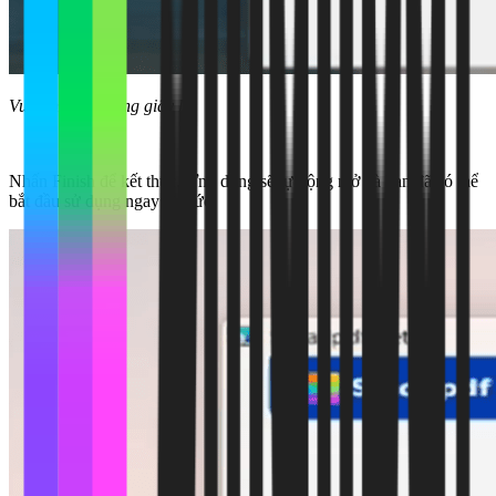
Vui lòng chờ trong giây lát
Nhấn Finish để kết thúc. Ứng dụng sẽ tự động mở và bạn đã có thể
bắt đầu sử dụng ngay lập tức.