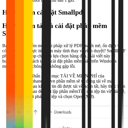
động xóa khỏi máy chủ sau 1 giờ.
Hướng dẫn cài đặt
Smallpdf
Hướng dẫn tải và cài đặt phần mềm
Smallpdf
Bạn đang tìm kiếm một giải pháp xử lý PDF mạnh mẽ, ổn định và
có thể sử dụng trực tiếp trên máy tính thay vì trình duyệt? SmallPDF
phiên bản Desktop chính là lựa chọn hàng đầu. Bài viết này sẽ
hướng dẫn bạn cách tải và cài đặt phần mềm này trên Windows 11
một cách nhanh chóng và không gặp lỗi.
Bước 1:
Nhấn chọn mục TẢI VỀ MIỄN PHÍ của
downloadphanmem.vn phần mềm sẽ tự động tải về máy
Bước 2:
Sau khi tệp tin đã được tải về hoàn tất, hãy thực hiện
các bước sau để thiết lập phần mềmTìm đến tệp tin vừa tải về,
nhấp chuột phải vào tệp và chọn Open (Mở).