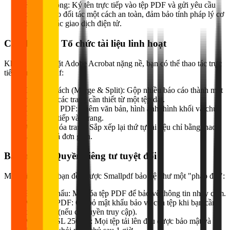
Ký hợp đồng: Ký tên trực tiếp vào tệp PDF và gửi yêu cầu
chữ ký cho đối tác một cách an toàn, đảm bảo tính pháp lý cơ
bản cho các giao dịch điện tử.
Chỉnh sửa & Tổ chức tài liệu linh hoạt
Không cần cài đặt Adobe Acrobat nặng nề, bạn có thể thao tác trực
tiếp trên Smallpdf:
Ghép & Tách (Merge & Split): Gộp nhiều báo cáo thành một
hoặc tách các trang cần thiết từ một tệp dài.
Chỉnh sửa PDF: Thêm văn bản, hình ảnh, hình khối và chú
thích trực tiếp vào trang.
Xoay & Xóa trang: Sắp xếp lại thứ tự tài liệu chỉ bằng thao
tác kéo-thả đơn giản.
Bảo mật & Quyền riêng tư tuyệt đối
Mọi dữ liệu của bạn đều được Smallpdf bảo vệ như một "pháo đài":
Đặt mật khẩu: Mã hóa tệp PDF để bảo vệ thông tin nhạy cảm.
Mở khóa PDF: Gỡ bỏ mật khẩu bảo vệ của tệp khi bạn cần
chỉnh sửa (nếu có quyền truy cập).
Mã hóa SSL 256-bit: Mọi tệp tải lên đều được bảo mật và tự