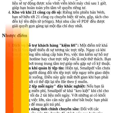
liệu sẽ tự động được xóa vĩnh viễn khỏi máy chủ sau 1 giờ,
giúp bạn hoàn toàn yên tâm về quyền riêng tư.
Kho vũ khí 21 công cụ đồ sộ:
Riêng trên phiên bản Web,
bạn sở hữu tới 21 công cụ chuyên biệt: từ nén, gộp, tách cho
đến ký tên điện tử (eSign). Mọi nhu cầu về PDF đều được
giải quyết gọn gàng tại một địa chỉ duy nhất.
Nhược điểm
Dịch vụ hỗ trợ khách hàng "kiệm lời":
Một điểm trừ khá
lớn là Smallpdf thiếu đi sự tương tác trực tiếp. Ngay cả khi
bạn đã xuống tiền nâng cấp bản Pro, việc tìm kiếm sự hỗ trợ
qua email, hotline hay chat trực tiếp vẫn là một thử thách. Bạn
sẽ phải tự bơi trong trung tâm trợ giúp nếu gặp sự cố kỹ thuật.
Sự bất tiện khi quản lý tệp tin:
Hiện tại, Smallpdf vẫn chưa
cho phép người dùng đổi tên tệp trực tiếp ngay trên giao diện
trước khi tải xuống. Điều này gây mất thời gian khi bạn phải
tải về rồi mới có thể đặt lại tên file theo ý muốn.
Quy tắc "2 tệp mỗi ngày" đầy khắc nghiệt:
Nếu bạn là
người dùng miễn phí, Smallpdf sẽ khá "keo kiệt" khi chỉ cho
phép xử lý tối đa 2 tài liệu mỗi ngày. Với những ai có khối
lượng công việc lớn, rào cản này gần như bắt buộc bạn phải
rút hầu bao để mua gói trả phí.
Thiếu tính năng tinh chỉnh chuyên sâu:
Đối với các