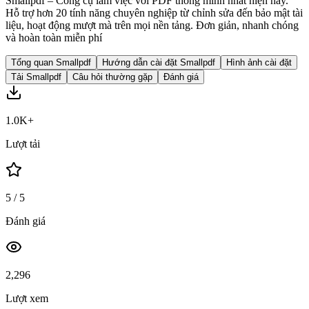
Smallpdf – Công cụ làm việc với PDF thông minh nhất hiện nay.
Hỗ trợ hơn 20 tính năng chuyên nghiệp từ chỉnh sửa đến bảo mật tài
liệu, hoạt động mượt mà trên mọi nền tảng. Đơn giản, nhanh chóng
và hoàn toàn miễn phí
Tổng quan Smallpdf
Hướng dẫn cài đặt Smallpdf
Hình ảnh cài đặt
Tải Smallpdf
Câu hỏi thường gặp
Đánh giá
1.0K+
Lượt tải
5
/ 5
Đánh giá
2,296
Lượt xem