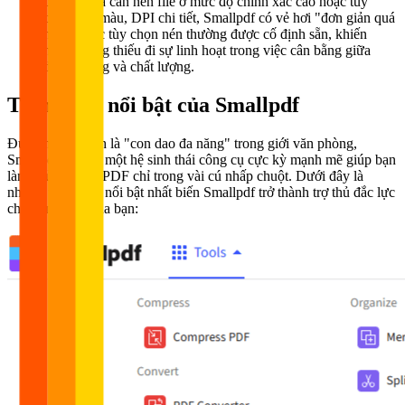
chuyên gia cần nén file ở mức độ chính xác cao hoặc tùy
chỉnh dải màu, DPI chi tiết, Smallpdf có vẻ hơi "đơn giản quá
mức". Các tùy chọn nén thường được cố định sẵn, khiến
người dùng thiếu đi sự linh hoạt trong việc cân bằng giữa
dung lượng và chất lượng.
Tính năng nổi bật của Smallpdf
Được mệnh danh là "con dao đa năng" trong giới văn phòng,
Smallpdf sở hữu một hệ sinh thái công cụ cực kỳ mạnh mẽ giúp bạn
làm chủ mọi tệp PDF chỉ trong vài cú nhấp chuột. Dưới đây là
những tính năng nổi bật nhất biến Smallpdf trở thành trợ thủ đắc lực
cho công việc của bạn: