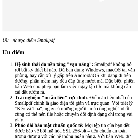
Ưu - nhược điểm Smallpdf
Ưu điểm
Hệ sinh thái đa nền tảng "vạn năng"
: Smallpdf không bỏ
rơi bất kỳ thiết bị nào. Dù bạn dùng Windows, macOS tại văn
phòng, hay cần xử lý gấp trên Android/iOS khi đang đi trên
đường, phần mềm này đều đáp ứng mượt mà. Đặc biệt, phiên
bản Web cho phép bạn làm việc ngay lập tức mà không cần
cài đặt rườm rà.
Trải nghiệm "mì ăn liền" cực đỉnh
: Điểm ăn tiền nhất của
Smallpdf chính là giao diện tối giản và trực quan. Với triết lý
"Kéo và Thả", ngay cả những người "mù công nghệ" nhất
cũng có thể nén file hoặc chuyển đổi định dạng chỉ trong vài
giây.
Pháo đài bảo mật chuẩn quốc tế:
Mọi tệp tin của bạn đều
được bảo vệ bởi mã hóa SSL 256-bit – tiêu chuẩn an toàn
tương đương với các hệ thống ngân hàng. Với bản Web, dữ