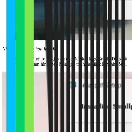
Nhấn I accept... chọn Install
Bước 4:
Chờ trong giây lát cho đến khi logo SmallPDF xuất
hiện trên màn hình, báo hiệu quá trình cài đặt đã thành công.