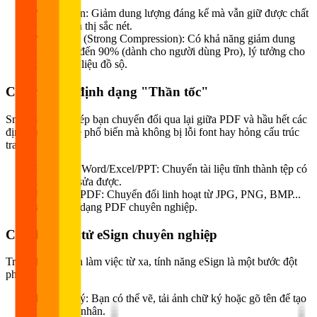
Nén cơ bản: Giảm dung lượng đáng kể mà vẫn giữ được chất
lượng hiển thị sắc nét.
Nén mạnh (Strong Compression): Có khả năng giảm dung
lượng lên đến 90% (dành cho người dùng Pro), lý tưởng cho
các tệp tài liệu đồ sộ.
Chuyển đổi định dạng "Thần tốc"
Smallpdf cho phép bạn chuyển đổi qua lại giữa PDF và hầu hết các
định dạng Office phổ biến mà không bị lỗi font hay hỏng cấu trúc
trang:
PDF sang Word/Excel/PPT: Chuyển tài liệu tĩnh thành tệp có
thể chỉnh sửa được.
Ảnh sang PDF: Chuyển đổi linh hoạt từ JPG, PNG, BMP...
sang định dạng PDF chuyên nghiệp.
Chữ ký điện tử eSign chuyên nghiệp
Trong kỷ nguyên làm việc từ xa, tính năng eSign là một bước đột
phá:
Tạo chữ ký: Bạn có thể vẽ, tải ảnh chữ ký hoặc gõ tên để tạo
chữ ký cá nhân.