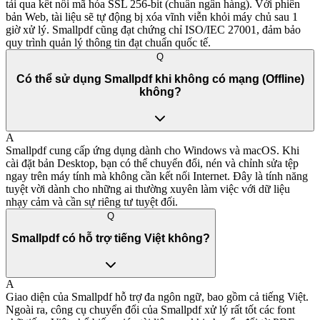
tải qua kết nối mã hóa SSL 256-bit (chuẩn ngân hàng). Với phiên
bản Web, tài liệu sẽ tự động bị xóa vĩnh viễn khỏi máy chủ sau 1
giờ xử lý. Smallpdf cũng đạt chứng chỉ ISO/IEC 27001, đảm bảo
quy trình quản lý thông tin đạt chuẩn quốc tế.
Q
Có thể sử dụng Smallpdf khi không có mạng (Offline)
không?
A
Smallpdf cung cấp ứng dụng dành cho Windows và macOS. Khi
cài đặt bản Desktop, bạn có thể chuyển đổi, nén và chỉnh sửa tệp
ngay trên máy tính mà không cần kết nối Internet. Đây là tính năng
tuyệt vời dành cho những ai thường xuyên làm việc với dữ liệu
nhạy cảm và cần sự riêng tư tuyệt đối.
Q
Smallpdf có hỗ trợ tiếng Việt không?
A
Giao diện của Smallpdf hỗ trợ đa ngôn ngữ, bao gồm cả tiếng Việt.
Ngoài ra, công cụ chuyển đổi của Smallpdf xử lý rất tốt các font