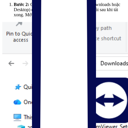
Bước 2:
Chọn thư mục lưu tệp tin (ví dụ: Downloads hoặc
Desktop) để bạn có thể dễ dàng tìm thấy bộ cài sau khi tải
xong. Mở tệp tin .exe vừa tải về.