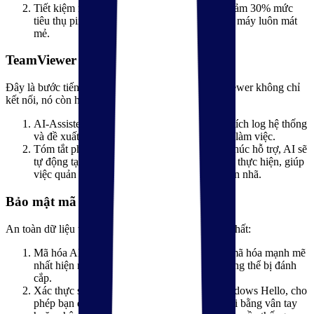
Tiết kiệm năng lượng: Tối ưu hóa sâu giúp giảm 30% mức
tiêu thụ pin so với các bản giả lập cũ, giữ cho máy luôn mát
mẻ.
TeamViewer AI
Đây là bước tiến lớn nhất trong năm 2026. TeamViewer không chỉ
kết nối, nó còn hiểu vấn đề của bạn:
AI-Assisted Troubleshooting: Tự động phân tích log hệ thống
và đề xuất giải pháp sửa lỗi ngay trong phiên làm việc.
Tóm tắt phiên làm việc tự động: Sau khi kết thúc hỗ trợ, AI sẽ
tự động tạo báo cáo chi tiết về các thao tác đã thực hiện, giúp
việc quản lý lịch sử hỗ trợ trở nên cực kỳ nhàn nhã.
Bảo mật mã hoá hai chiều
An toàn dữ liệu tiêu chuẩn với các công nghệ mới nhất:
Mã hóa AES-256 & RSA 4096: Tiêu chuẩn mã hóa mạnh mẽ
nhất hiện nay, đảm bảo dữ liệu truyền tải không thể bị đánh
cắp.
Xác thực sinh trắc học: Tích hợp sâu với Windows Hello, cho
phép bạn đăng nhập và xác thực phiên kết nối bằng vân tay