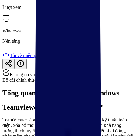
Lượt xem
Windows
Nền tảng
Tải về miễn phí
Link dự phòng
Không có virus
Bộ cài chính thức
Tổng quan
Teamviewer cho Windows
Teamviewer cho Windows là gì?
TeamViewer là giải pháp điều khiển từ xa và hỗ trợ kỹ thuật toàn
diện, xóa bỏ mọi rào cản về khoảng cách địa lý. Với khả năng
tương thích tuyệt vời trên đa nền tảng từ PC đến thiết bị di động,