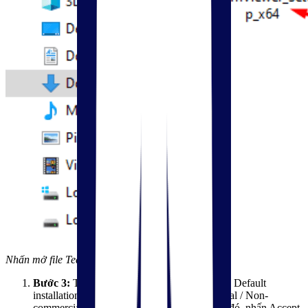
Nhấn mở file Teamviewer
Bước 3:
Tại giao diện thiết lập, hãy tích chọn Default
installation (Cài đặt mặc định) và mục Personal / Non-
commercial (Cá nhân / Phi thương mại). Sau đó, nhấn Accept