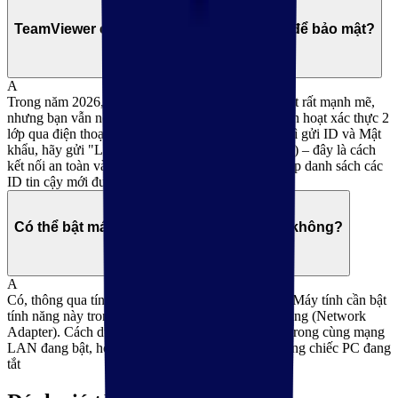
Q
TeamViewer có an toàn không? Làm sao để bảo mật?
A
Trong năm 2026, TeamViewer đã nâng cấp bảo mật rất mạnh mẽ,
nhưng bạn vẫn nên chủ động: - Bật 2FA: Luôn kích hoạt xác thực 2
lớp qua điện thoại. - Sử dụng Session Link: Thay vì gửi ID và Mật
khẩu, hãy gửi "Link tham gia phiên" (Session Link) – đây là cách
kết nối an toàn và hiện đại hơn. - Whitelist: Thiết lập danh sách các
ID tin cậy mới được phép kết nối vào máy bạn.
Q
Có thể bật máy tính từ xa khi nó đang tắt không?
A
Có, thông qua tính năng Wake-on-LAN. Yêu cầu: Máy tính cần bật
tính năng này trong BIOS và trong cài đặt Card mạng (Network
Adapter). Cách dùng: Bạn cần một máy tính khác trong cùng mạng
LAN đang bật, hoặc một địa chỉ IP tĩnh để khởi động chiếc PC đang
tắt