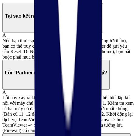
Q
Tại sao kết nối của tôi bị ngắt sau 5 phút?
A
Nếu bạn thực sự dùng cho mục đích cá nhân (hỗ trợ người thân),
bạn có thể truy cập trang web hỗ trợ của TeamViewer để gửi yêu
cầu Reset ID. Nếu dùng cho công việc (Work from home), bạn bắt
buộc phải mua bản quyền để duy trì kết nối ổn định.
Q
Lỗi "Partner did not connect to router" là gì?
A
Lỗi này xảy ra khi máy tính của đối phương không thể thiết lập kết
nối với máy chủ của TeamViewer. Cách khắc phục: 1. Kiểm tra xem
cả hai máy có đang dùng phiên bản TeamViewer mới nhất không
(Bản cũ 11, 12 đã ngừng hỗ trợ từ cuối năm 2025). 2. Khởi động lại
dịch vụ TeamViewer: Nhấn Win + R -> gõ services.msc -> tìm
TeamViewer -> chuột phải chọn Restart. 3. Kiểm tra tường lửa
(Firewall) có đang chặn ứng dụng hay không.