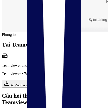
Phóng to
Tải
Teamviewer cho Windows
Teamviewer cho Windows
Installer
Teamviewer
•
74,6 MB
Bắt đầu tải về
Câu hỏi thường gặp (FAQ) về
Teamviewer cho Windows