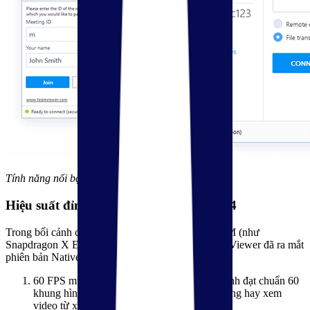
Tính năng nổi bật TeamViewer
Hiệu suất đỉnh cao & tối ưu hóa ARM64
Trong bối cảnh các laptop Windows chạy chip ARM (như
Snapdragon X Elite) bùng nổ vào năm 2026, TeamViewer đã ra mắt
phiên bản Native ARM64 hoàn hảo.
60 FPS mượt mà: Khả năng truyền tải hình ảnh đạt chuẩn 60
khung hình/giây, giúp mọi thao tác đồ họa nặng hay xem
video từ xa không còn hiện tượng giật lag.