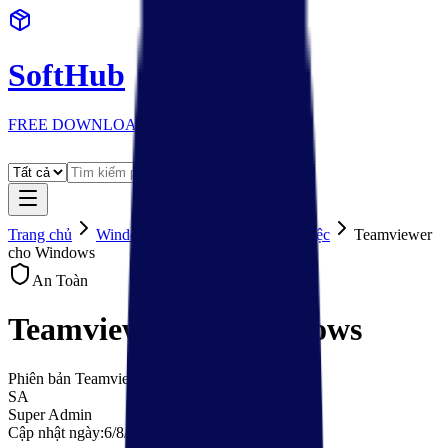
SoftHub
FREE DOWNLOADS
Trang chủ
Windows
Văn phòng & Làm việc
Teamviewer
cho Windows
An Toàn
Teamviewer cho Windows
Phiên bản
Teamviewer
SA
Super Admin
Cập nhật ngày:
6/8/2026