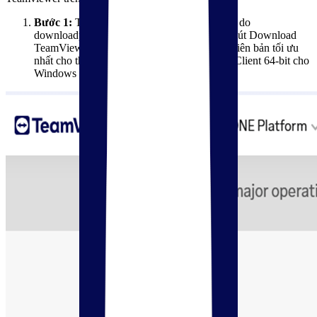
Bước 1:
Truy cập vào trang chủ Teamviewer do
downloadphanmem.vn cung cấp. Nhấn vào nút Download
TeamViewer. Hệ thống sẽ tự động đề xuất phiên bản tối ưu
nhất cho thiết bị của bạn (thường là bản Full Client 64-bit cho
Windows 11/12).