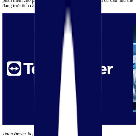
phần mềm cho phép bạn làm chủ mọi hệ thống ở bất cứ đâu như thể
đang trực tiếp cầm máy.
TeamViewer là gì?