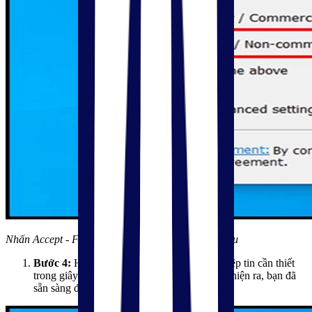
Nhấn Accept - Finish sau khi xác nhận xong yêu cầu
Bước 4:
Hệ thống sẽ tự động triển khai các tệp tin cần thiết
trong giây lát. Ngay khi cửa sổ TeamViewer hiện ra, bạn đã
sẵn sàng để kết nối với máy tính khác từ xa