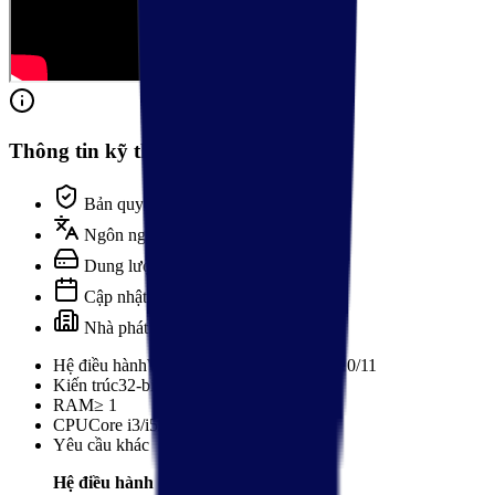
Thông tin kỹ thuật
Bản quyền
Free
Ngôn ngữ
Tiếng Anh / Việt
Dung lượng
74,6 MB
Cập nhật
06/08/2026
Nhà phát triển
teamviewer.com
Hệ điều hành
Windows XP/Vista/7/8/8.1/10/11
Kiến trúc
32-bit/ 64-bit
RAM
≥
1
CPU
Core i3/i5/i7/i9
trở lên
Yêu cầu khác
Hệ điều hành (OS)