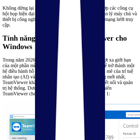
Không dừng lại ở đó, TeamViewer 2026 còn tích hợp các công cụ
hội họp hiện đại và khả năng kết nối từ xa, giúp quản lý máy chủ và
thiết bị công nghiệp một cách an toàn tuyệt đối qua mạng lưới truy
cập.
Tính năng nổi bật của Teamviewer cho
Windows
Trong năm 2026, TeamViewer cho Windows đã vượt xa giới hạn
của một phần mềm điều khiển từ xa thông thường để trở thành một
hệ điều hành hỗ trợ toàn diện. Với sự tích hợp mạnh mẽ của trí tuệ
nhân tạo (AI) và tối ưu hóa cho các dòng phần cứng mới nhất,
TeamViewer khẳng định vị thế dẫn đầu trong việc kết nối và quản
trị hệ thống. Dưới đây là những tính năng nổi bật khiến
TeamViewer cho Windows trở thành sự lựa chọn số 1: