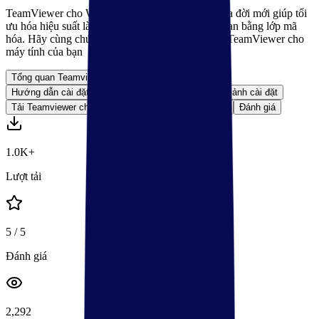
TeamViewer cho Windows hỗ trợ điều khiển từ xa đời mới giúp tối
ưu hóa hiệu suất làm việc và bảo vệ dữ liệu của bạn bằng lớp mã
hóa. Hãy cùng chúng tôi tìm hiểu cách tải xuống TeamViewer cho
máy tính của bạn
Tổng quan Teamviewer cho Windows
Hướng dẫn cài đặt Teamviewer cho Windows
Hình ảnh cài đặt
Tải Teamviewer cho Windows
Câu hỏi thường gặp
Đánh giá
1.0K+
Lượt tải
5
/ 5
Đánh giá
2,292