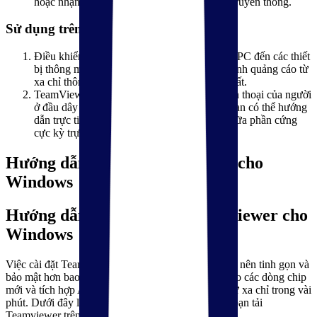
hoặc nhận diện khuôn mặt thay vì mật khẩu truyền thống.
Sử dụng trên nhiều thiết bị
Điều khiển thiết bị IoT: Bạn có thể kết nối từ PC đến các thiết
bị thông minh, máy công nghiệp hoặc màn hình quảng cáo từ
xa chỉ thông qua một bảng điều khiển duy nhất.
TeamViewer Assist AR: Sử dụng camera điện thoại của người
ở đầu dây bên kia kết hợp với thực tế ảo để bạn có thể hướng
dẫn trực tiếp lên không gian thật, giúp sửa chữa phần cứng
cực kỳ trực quan.
Hướng dẫn cài đặt
Teamviewer cho
Windows
Hướng dẫn tải và cài đặt Teamviewer cho
Windows
Việc cài đặt TeamViewer trên Windows 2026 đã trở nên tinh gọn và
bảo mật hơn bao giờ hết. Với sự hỗ trợ mạnh mẽ cho các dòng chip
mới và tích hợp AI, TeamViewer giúp bạn kết nối từ xa chỉ trong vài
phút. Dưới đây là hướng dẫn chi tiết từng bước để bạn tải
Teamviewer trên máy tính của mình: