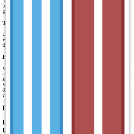
tức. Phần mềm tương thích với tất cả các phiên bản Windows phổ
biến từ Windows 2000 đến Windows 11, giúp người dùng không
gặp phải khó khăn trong việc cài đặt hay sử dụng.
Tự động khởi động cùng Windows
UniKey cho phép bạn tự động khởi động cùng hệ điều hành
Windows, đảm bảo rằng phần mềm luôn sẵn sàng khi bạn mở máy
tính, không cần phải bật lại mỗi lần sử dụng.
Hỗ trợ tất cả các bảng mã tiếng Việt quan trọng
Với UniKey, bạn không phải lo lắng về việc không thể làm việc với
các tài liệu từ các nguồn khác nhau. Phần mềm hỗ trợ một danh
sách dài các bảng mã, bao gồm: Vietware X, Vietware F, VPS,
VISCII, BK HCM1, BK HCM2, và nhiều bảng mã khác. Điều này
đảm bảo rằng bạn luôn có thể nhập liệu chính xác và tương thích
với tất cả các chuẩn mã hóa văn bản tiếng Việt.
Hướng dẫn cài đặt
UniKey
Hướng dẫn tải và cài đặt phần mềm
Unikey chi tiết