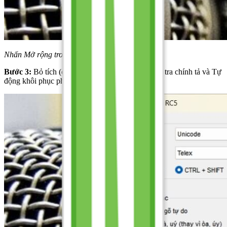
Nhấn Mở rộng trong bảng điều khiển
Bước 3:
Bỏ tích (deselect) các tùy chọn Bật kiểm tra chính tả và Tự
động khôi phục phím với