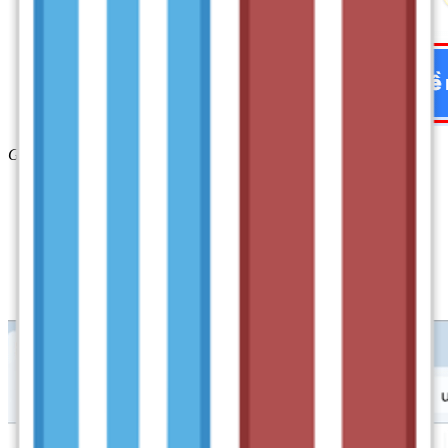
Giao diện tải xuống phần mềm Unikey
Bước 2:
Chạy tệp tin cài đặt vừa tải về và bạn sẽ có thể bắt
đầu sử dụng phần mềm ngay lập tức. Chỉ cần nhấp đúp vào
tệp cài đặt, làm theo các hướng dẫn trên màn hình và quá
trình cài đặt sẽ hoàn tất nhanh chóng. Sau khi cài xong, phần
mềm sẽ tự động mở ra, sẵn sàng để bạn bắt đầu sử dụng