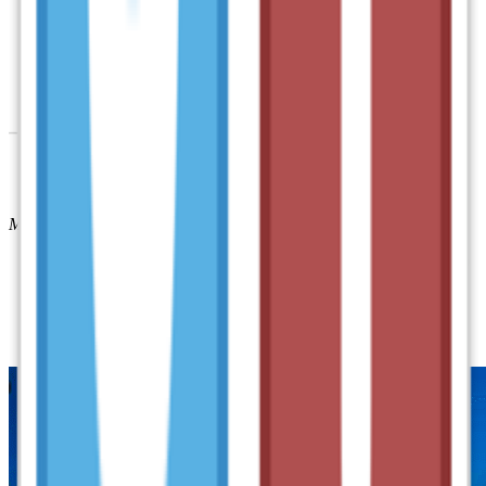
Mở thư mục vừa tải xuống phần mềm Unikey
Bước 3:
Khi quá trình tải hoàn tất, bạn có thể tiến hành nhấp
chọn các mục bạn muốn sử dụng trong Unikey. Để làm điều
này, sau khi cài đặt xong, bạn sẽ thấy giao diện chính của
Unikey hiển thị trên màn hình. Lúc này, bạn có thể tùy chỉnh
các cài đặt theo nhu cầu của mình.