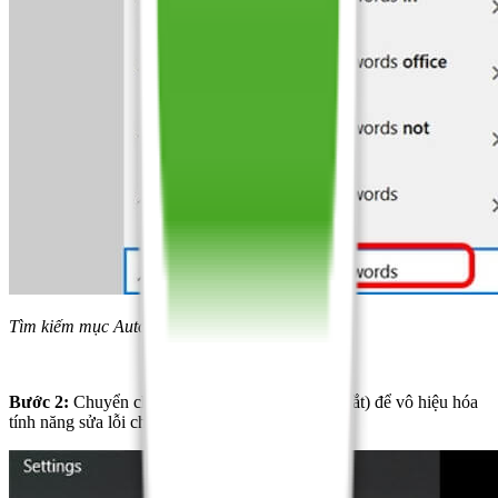
Tìm kiếm mục Autocorrect misspelled words
Bước 2:
Chuyển chế độ từ On (Bật) sang Off (Tắt) để vô hiệu hóa
tính năng sửa lỗi chính tả tự động.