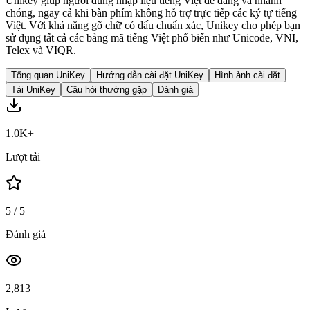
Unikey giúp người dùng nhập liệu tiếng Việt dễ dàng và nhanh
chóng, ngay cả khi bàn phím không hỗ trợ trực tiếp các ký tự tiếng
Việt. Với khả năng gõ chữ có dấu chuẩn xác, Unikey cho phép bạn
sử dụng tất cả các bảng mã tiếng Việt phổ biến như Unicode, VNI,
Telex và VIQR.
Tổng quan UniKey
Hướng dẫn cài đặt UniKey
Hình ảnh cài đặt
Tải UniKey
Câu hỏi thường gặp
Đánh giá
1.0K+
Lượt tải
5
/ 5
Đánh giá
2,813