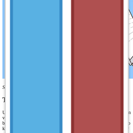
Sử dụng phần mềm Unikey
Tính năng chính của phần mềm Unikey
UniKey là phần mềm gõ tiếng Việt mạnh mẽ, hỗ trợ người dùng làm
việc nhanh chóng và hiệu quả với nhiều bảng mã khác nhau. Đặc
biệt, bảng mã Unicode được khuyến nghị sử dụng phổ biến nhờ vào
khả năng tương thích cao và sự hỗ trợ toàn cầu. Tuy nhiên, UniKey