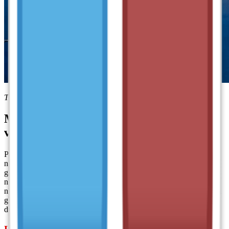
Tùy chọn mục cài đặt sử dụng Unikey
Một vài nguyên nhân khiến Unikey bị lỗi
và cách khắc phục
Phần mềm Unikey hiện đang được sử dụng rộng rãi nhờ vào khả
năng cung cấp bộ gõ tiếng Việt tiện lợi và hiệu quả. Tuy nhiên, khi
gặp phải các sự cố với Unikey, việc không thể gõ tiếng Việt sẽ gây
nhiều bất tiện trong công việc và học tập hàng ngày. Vậy nguyên
nhân gây lỗi và cách khắc phục các vấn đề liên quan đến Unikey là
gì? Hãy cùng
downloadphanmem.vn
tìm hiểu chi tiết qua bài viết
dưới đây.