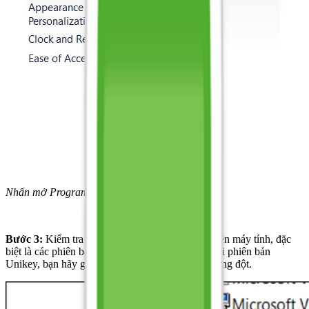
Nhấn mở Programs and Features
Bước 3:
Kiểm tra các bộ gõ tiếng Việt đang có trên máy tính, đặc
biệt là các phiên bản Unikey. Nếu phát hiện có hai phiên bản
Unikey, bạn hãy gỡ bỏ một phiên bản để tránh xung đột.