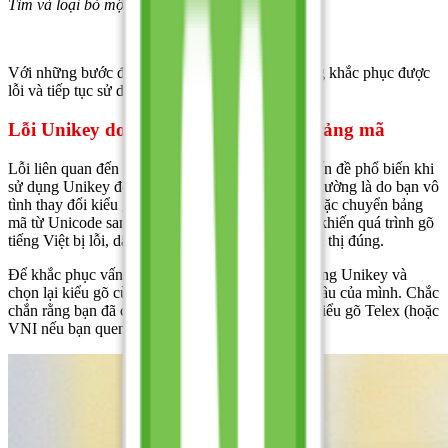
Tìm và loại bỏ một bộ gõ Unikey
Với những bước đơn giản này, bạn có thể dễ dàng khắc phục được
lỗi và tiếp tục sử dụng Unikey một cách ổn định.
Lỗi Unikey do chọn sai kiểu gõ hoặc bảng mã
Lỗi liên quan đến kiểu gõ hoặc bảng mã là một vấn đề phổ biến khi
sử dụng Unikey để gõ tiếng Việt. Nguyên nhân thường là do bạn vô
tình thay đổi kiểu gõ, ví dụ từ Telex sang VNI, hoặc chuyển bảng
mã từ Unicode sang VNI Windows. Điều này sẽ khiến quá trình gõ
tiếng Việt bị lỗi, dấu bị thiếu hoặc chữ không hiển thị đúng.
Để khắc phục vấn đề này, bạn chỉ cần mở ứng dụng Unikey và
chọn lại kiểu gõ cùng bảng mã phù hợp với nhu cầu của mình. Chắc
chắn rằng bạn đã chọn đúng chế độ Unicode và kiểu gõ Telex (hoặc
VNI nếu bạn quen dùng)