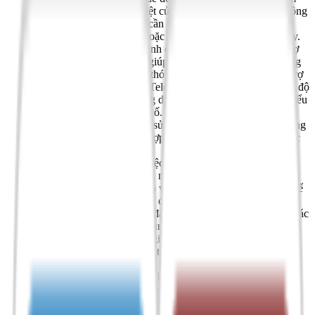
không có các ký tự đặc biệt của tiếng Việt. Đây chính là công
cụ cần thiết cho những ai cần soạn thảo văn bản tiếng Việt
trong công việc, học tập hoặc trong các giao tiếp hàng ngày.
Một trong những điểm mạnh của Unikey là khả năng hỗ trợ
nhiều kiểu gõ khác nhau, giúp người dùng lựa chọn phương
pháp gõ phù hợp nhất với thói quen của mình. Unikey hỗ trợ
các kiểu gõ phổ biến như Telex, VNI, VIQR, và nhiều chế độ
khác, cho phép người dùng dễ dàng chuyển đổi giữa các kiểu
gõ mà không gặp phải sự cố. Ví dụ, kiểu gõ Telex thường
được ưa chuộng vì tính dễ sử dụng và tốc độ gõ nhanh, trong
khi kiểu gõ VNI lại thích hợp cho những người sử dụng các
bàn phím số.
Unikey không chỉ hỗ trợ việc gõ tiếng Việt có dấu mà còn
cung cấp nhiều tùy chọn cá nhân hóa để người dùng có thể
điều chỉnh sao cho phù hợp với nhu cầu sử dụng. Bạn có thể
thay đổi các cài đặt như tốc độ gõ, hiển thị biểu tượng phần
mềm trên thanh tác vụ, cài đặt bộ mã, và nhiều tính năng khác
để có một trải nghiệm sử dụng thoải mái nhất. Unikey cũng
hỗ trợ tự động chuyển đổi giữa các kiểu gõ và bảng mã khi
bạn nhập liệu, giúp việc gõ tiếng Việt trở nên mượt mà và
hiệu quả hơn.
Ngoài ra, Unikey cũng tích hợp khả năng tự động sửa lỗi
chính tả và hỗ trợ nhiều bảng mã khác nhau như Unicode,
TCVN3, VNI, giúp người dùng làm việc với văn bản tiếng
Việt trên nhiều nền tảng và phần mềm khác nhau mà không