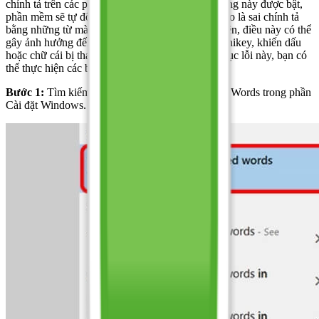
chính tả trên các phần mềm máy tính. Khi tính năng này được bật,
phần mềm sẽ tự động thay thế những từ mà nó cho là sai chính tả
bằng những từ mà hệ thống cho là đúng. Tuy nhiên, điều này có thể
gây ảnh hưởng đến quá trình gõ tiếng Việt trên Unikey, khiến dấu
hoặc chữ cái bị thay đổi không đúng. Để khắc phục lỗi này, bạn có
thể thực hiện các bước sau:
Bước 1:
Tìm kiếm và mở Autocorrect Misspelled Words trong phần
Cài đặt Windows.