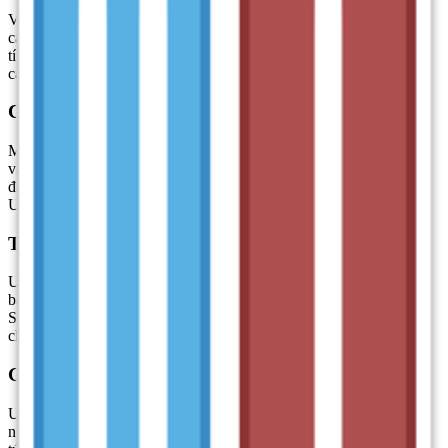
Với tính năng gõ tắt (shortcut), UniKey cho phép bạn định nghĩa
các từ viết tắt để soạn thảo văn bản nhanh chóng hơn. Đây là một
tính năng rất hữu ích đối với những người thường xuyên phải gõ
các từ hoặc cụm từ dài, tiết kiệm thời gian và công sức đáng kể.
Chuyển mã văn bản giữa các bảng mã
Một điểm mạnh nổi bật của UniKey chính là khả năng chuyển mã
văn bản. Tính năng này cho phép bạn dễ dàng chuyển đổi văn bản
đã sao chép giữa các bảng mã khác nhau, ví dụ như từ VNI sang
Unicode, giúp tiết kiệm thời gian chỉnh sửa định dạng văn bản.
Tự động sửa lỗi - đảm bảo văn bản chính xác
UniKey cũng trang bị tính năng tự động sửa lỗi trong một số phiên
bản, cho phép bạn khôi phục lại từ bị gõ sai bằng cách nhấn phím
Space hoặc gõ lại phím 2 lần. Điều này giúp tăng tốc độ gõ và hạn
chế các lỗi chính tả một cách tự động và thông minh.
Gọn nhẹ và dễ sử dụng
UniKey nổi bật với kích thước gọn nhẹ, chỉ là một tệp EXE duy
nhất, không cần cài đặt phức tạp, chỉ cần giải nén và chạy ngay lập