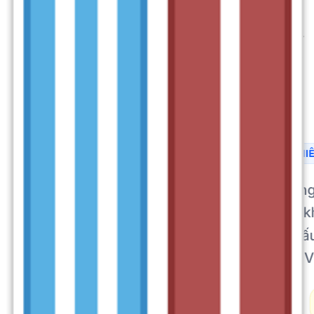
Bước 1:
Đầu tiên, hãy nhấp vào nút
Tải về miễn phí
bên
dưới. Sau đó, phần mềm sẽ tự động được tải về máy của bạn.
Quá trình tải về có thể mất một chút thời gian, tùy thuộc vào
tốc độ kết nối internet của bạn. Khi tải xong, bạn sẽ thấy một
tệp tin cài đặt xuất hiện trong thư mục Download hoặc nơi
bạn đã thiết lập để lưu trữ tệp tin.