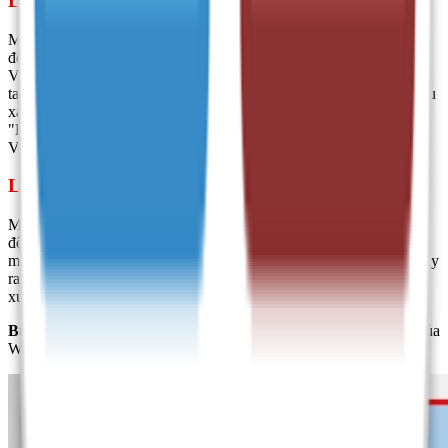
Lỗi gõ tiếng Việt Unikey do chọn sai chế độ gõ
Một trong những nguyên nhân phổ biến khiến Unikey không hoạt
động như mong muốn là do bạn vô tình thay đổi chế độ gõ từ tiếng
Việt sang tiếng Anh. Khi đó, biểu tượng của Unikey trên thanh
taskbar sẽ chuyển từ V (tiếng Việt, màu đỏ) sang E (tiếng Anh, màu
xanh). Để khắc phục, bạn chỉ cần nhấp chuột trái vào biểu tượng
"E" và chọn chuyển về biểu tượng "V" để quay lại chế độ gõ tiếng
Việt.
Lỗi Unikey do xung đột bộ gõ
Một vấn đề khác có thể gây ra lỗi cho Unikey là hiện tượng xung
đột bộ gõ, khi trên máy tính của bạn đang chạy đồng thời hai phần
mềm gõ tiếng Việt hoặc hai phiên bản Unikey. Điều này thường xảy
ra khi bạn cài đặt phiên bản mới mà quên gỡ bỏ phiên bản cũ. Để
xử lý, bạn có thể làm theo các bước sau:
Bước 1:
Mở Control Panel bằng cách tìm kiếm trong ô tìm kiếm của
Windows và chọn kết quả phù hợp.