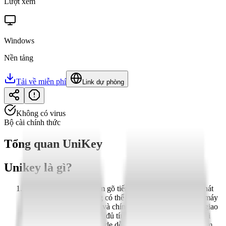
Lượt xem
Windows
Nền tảng
Tải về miễn phí
Link dự phòng
Không có virus
Bộ cài chính thức
Tổng quan
UniKey
Unikey là gì?
Unikey là một phần mềm gõ tiếng Việt miễn phí, được phát
triển để giúp người dùng có thể nhập liệu tiếng Việt trên máy
tính một cách thuận tiện và chính xác. Được thiết kế với giao
diện đơn giản nhưng đầy đủ tính năng, Unikey giúp người
dùng gõ tiếng Việt Unicode dễ dàng, ngay cả khi bàn phím