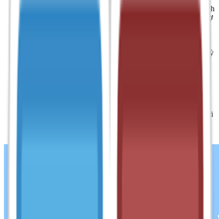
gặp phải vấn đề về định dạng. Tính năng này đặc biệt hữu ích
khi bạn cần soạn thảo văn bản trong môi trường không hỗ trợ
đầy đủ tiếng Việt.
Unikey còn cung cấp các tính năng nâng cao như chế độ gõ
tắt và kiểm tra chính tả giúp bạn cải thiện hiệu suất gõ và
giảm thiểu lỗi chính tả khi sử dụng phần mềm. Bạn có thể tuỳ
chỉnh các phím tắt để chuyển đổi nhanh chóng giữa các kiểu
gõ mà không cần phải mở bảng điều khiển mỗi lần.
Với những tính năng mạnh mẽ và dễ sử dụng, Unikey đã trở
thành phần mềm gõ tiếng Việt phổ biến và không thể thiếu
đối với người dùng máy tính tại Việt Nam cũng như cộng
đồng người Việt ở nước ngoài. Được sử dụng rộng rãi trong
công việc, học tập và giao tiếp trực tuyến, Unikey giúp người
dùng gõ tiếng Việt dễ dàng, hiệu quả, và chính xác hơn bao
giờ hết.