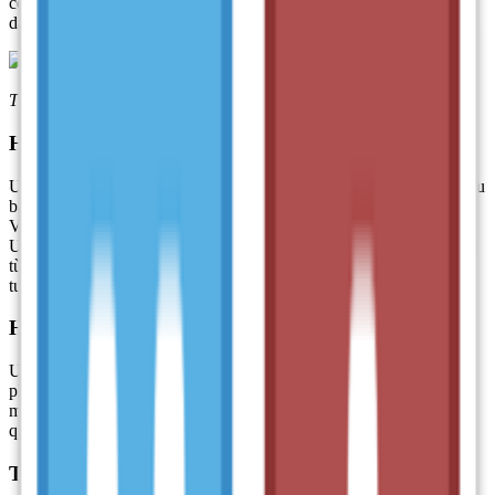
còn cung cấp rất nhiều lựa chọn bảng mã khác nhau, giúp bạn dễ
dàng chuyển đổi và nhập liệu một cách linh hoạt.
Tính năng ưu Việt phần mềm Unikey
Hỗ trợ đa dạng bảng mã tiếng Việt
UniKey không chỉ giới hạn ở bảng mã Unicode mà còn hỗ trợ nhiều
bảng mã truyền thống và đặc thù khác như: TCVN3 (ABC), VNI,
VIQR, VPS, VISCII, BK HCM1, BK HCM2, UTF-8 Literal, và
Unicode tổ hợp. Điều này giúp bạn có thể làm việc với các văn bản
từ nhiều nguồn dữ liệu khác nhau mà không gặp phải vấn đề về
tương thích hay định dạng chữ.
Hai phương pháp gõ tiếng việt phổ biến
UniKey cung cấp cho người dùng hai phương pháp gõ tiếng Việt
phổ biến là Telex và VNI. Bên cạnh đó, nếu bạn có nhu cầu, phần
mềm còn cho phép định nghĩa kiểu gõ riêng để phù hợp với thói
quen cá nhân, mang lại trải nghiệm gõ văn bản cực kỳ linh hoạt.
Tính năng gõ tắt (shortcut) tiện lợi